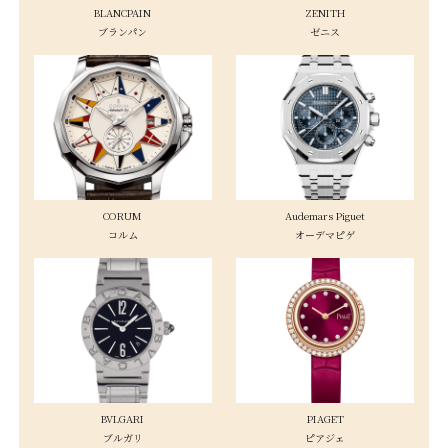
BLANCPAIN
ZENITH
ブランパン
ゼニス
CORUM
Audemars Piguet
コルム
オーデマピゲ
BVLGARI
PIAGET
ブルガリ
ピアジェ