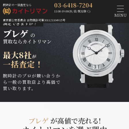
03-6418-7204
腕時計の一括査定なら
11:00-19:00(水/日/祝を除く)
１社の査定額で
MENU
東京都公安委員会 古物商許可第301121104915号
満足できますか？
ブレゲ
の
買取ならカイトリマン
最大8社
が
一括査定！
腕時計のプロが競い合うか
ら一般の買取店より高価で
買い取ります。
ブレゲ
が高値で売れる!