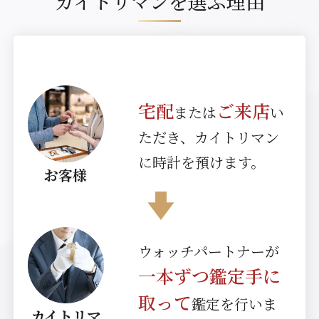
カイトリマンを選ぶ理由
宅配
ご来店
または
い
ただき、カイトリマン
に時計を預けます。
お客様
ウォッチパートナーが
一本ずつ鑑定手に
取って
鑑定を行いま
カイトリマ