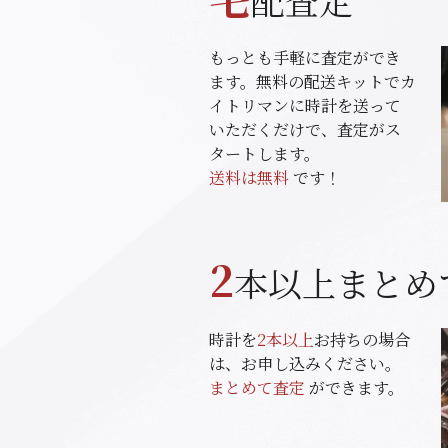
配査定
もっとも手軽に査定ができ
ます。無料の配送キットでカ
イトリマンに時計を送って
いただくだけで、査定がス
タートします。
送料は無料
です！
2
本以上まとめ
時計を
2本以上
お持ちの場合
は、お申し込みください。
まとめて査定
ができます。