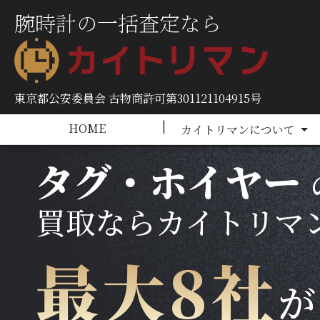
腕時計の一括査定なら
東京都公安委員会 古物商許可第301121104915号
１社の査定額で満足できま
HOME
カイトリマンについて
タグ・ホイヤー
買取ならカイトリマ
最大8社
が