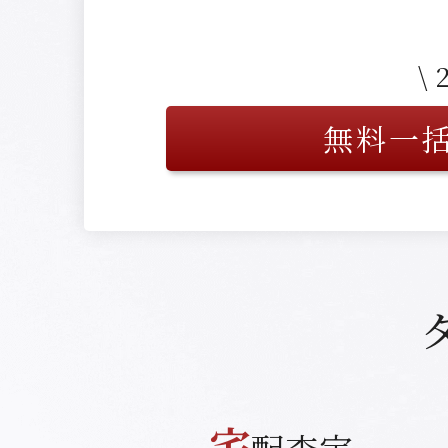
\
無料一
宅