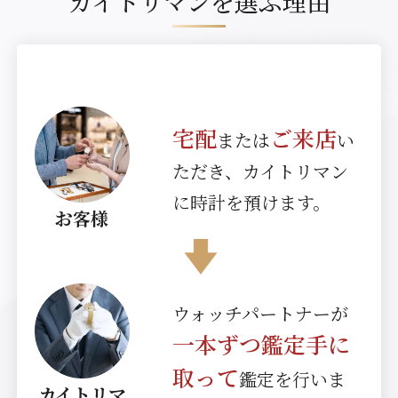
カイトリマンを選ぶ理由
宅配
ご来店
または
い
ただき、カイトリマン
に時計を預けます。
お客様
ウォッチパートナーが
一本ずつ鑑定手に
取って
鑑定を行いま
カイトリマ