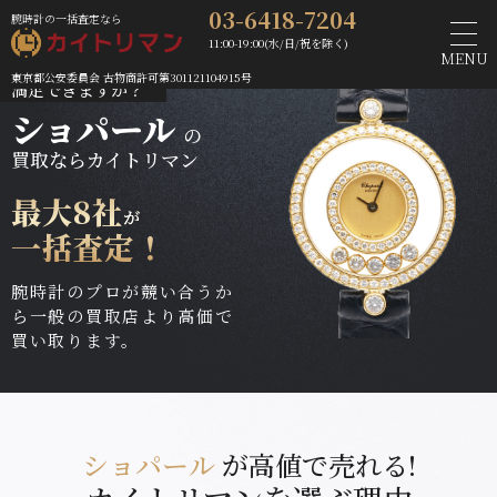
03-6418-7204
腕時計の一括査定なら
11:00-19:00(水/日/祝を除く)
１社の査定額で
MENU
東京都公安委員会 古物商許可第301121104915号
満足できますか？
ショパール
の
買取ならカイトリマン
最大8社
が
一括査定！
腕時計のプロが競い合うか
ら一般の買取店より高価で
買い取ります。
ショパール
が高値で売れる!