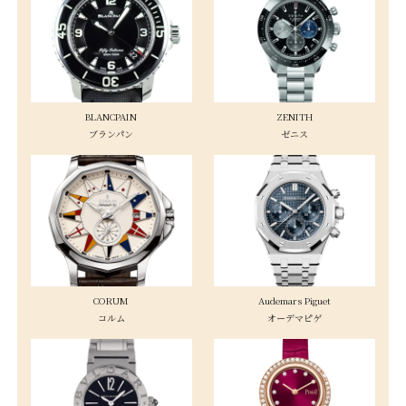
BLANCPAIN
ZENITH
ブランパン
ゼニス
CORUM
Audemars Piguet
コルム
オーデマピゲ